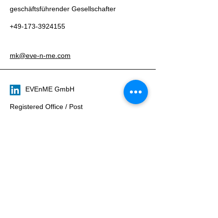
geschäftsführender Gesellschafter
+49-173-3924155
mk@eve-n-me.com
EVEnME GmbH
Registered Office / Post
Huhnweg 37
36381 Schlüchtern, Germany
Liaison Office Frankfurt
Liaison Office
Hamburg
Liaison Office
Krefeld
Liaison Office
München
© 2025 by EVEnME GmbH
Datenschutzerklärung
Impressum