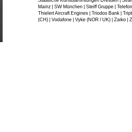
Staatliche Kunstsammlungen Dresden | Stra
Mainz | SW München | Steiff Gruppe | Telefoni
Thielert Aircraft Engines | Triodos Bank | Tri
(CH) | Vodafone | Vyke (NOR / UK) | Zaiko | 