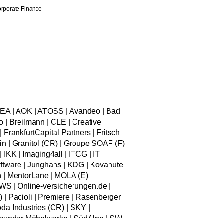
orporate Finance
EA | AOK | ATOSS | Avandeo | Bad
 | Breilmann | CLE | Creative
rankfurtCapital Partners | Fritsch
in | Granitol (CR) | Groupe SOAF (F)
 IKK | Imaging4all | ITCG | IT
ftware | Junghans | KDG | Kovahute
n | MentorLane | MOLA (E) |
S | Online-versicherungen.de |
 Pacioli | Premiere | Rasenberger
da Industries (CR) | SKY |