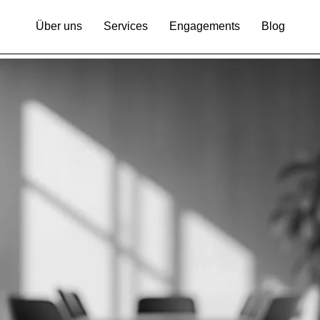
Über uns
Services
Engagements
Blog
EVE|n|ME
repreneurial venture engagement & mutual empower
ernehmerisches Engagement & gegenseitige Befähi