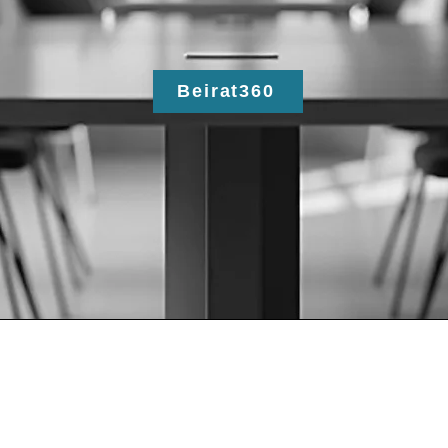
Beirat360
 Services