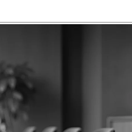
willkommen bei
ment
gung