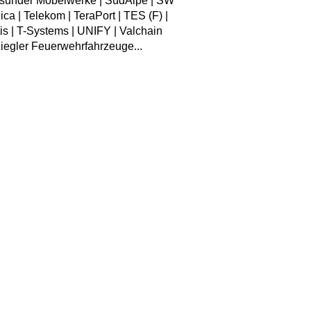
lsunder Möbelwerke | SüdAlpe | SW
ca | Telekom | TeraPort | TES (F) |
ptis | T-Systems | UNIFY | Valchain
Ziegler Feuerwehrfahrzeuge...