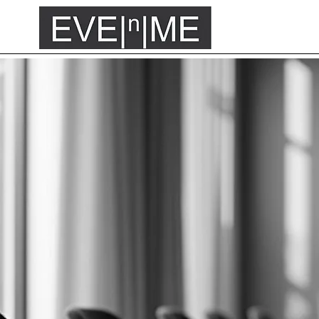
welcome at
ent
unt