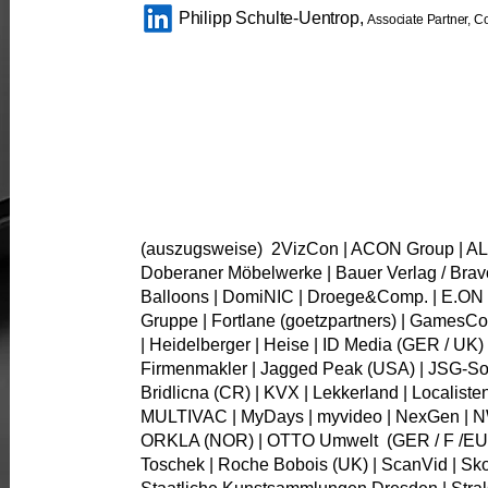
Philipp Schulte-Uentrop,
Associate Partner, C
(auszugsweise) 2VizCon | ACON Group | AL
Doberaner Möbelwerke | Bauer Verlag / Bravo
Balloons | DomiNIC | Droege&Comp. | E.ON | F
Gruppe | Fortlane (goetzpartners) | GamesCo
| Heidelberger | Heise | ID Media (GER / UK) |
Firmenmakler | Jagged Peak (USA) | JSG-So
Bridlicna (CR) | KVX | Lekkerland | Localiste
MULTIVAC | MyDays | myvideo | NexGen | NW
ORKLA (NOR) | OTTO Umwelt (GER / F /EU) |
Toschek | Roche Bobois (UK) | ScanVid | Sko